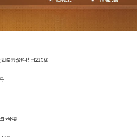
然四路泰然科技园210栋
良沙二路210号
狮龙路8号
号节能科技园5号楼