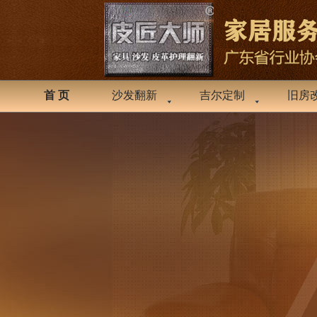
首 页
沙发翻新
吉尔定制
旧房