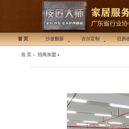
首 页
沙发翻新
吉尔定制
旧房
首 页
招商加盟