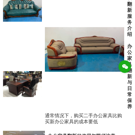
翻
新
服
务
介
绍
办
公
家
具
翻
新
与
日
常
保
养
通常情况下，购买二手办公家具比购
买新办公家具的成本要低