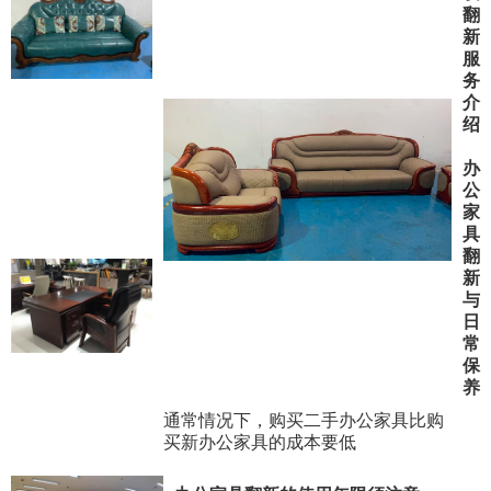
翻
新
服
务
介
绍
办
公
家
具
翻
新
与
日
常
保
养
通常情况下，购买二手办公家具比购
买新办公家具的成本要低