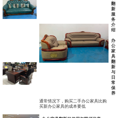
翻
新
服
务
介
绍
办
公
家
具
翻
新
与
日
常
保
养
通常情况下，购买二手办公家具比购
买新办公家具的成本要低